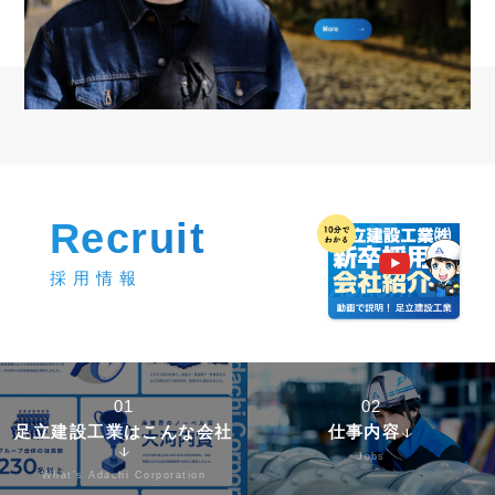
Recruit
採用情報
01
02
足立建設工業はこんな会社
仕事内容
arrow_downward
arrow_downward
Jobs
What’s Adachi Corporation