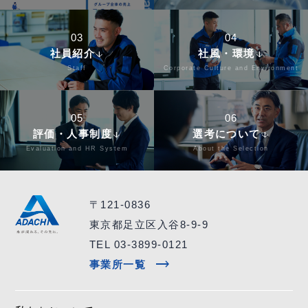
03
04
社員紹介
社風・環境
arrow_downward
arrow_downward
Staff
Corporate Culture and Environment
05
06
評価・人事制度
選考について
arrow_downward
arrow_downward
Evaluation and HR System
About the Selection
〒121-0836
東京都足立区入谷8-9-9
TEL 03-3899-0121
trending_flat
事業所一覧