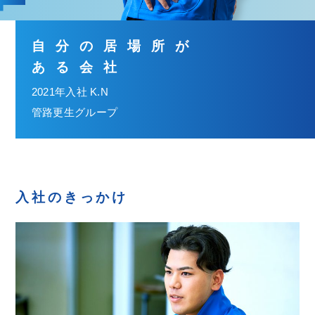
自分の居場所が
ある会社
2021年入社 K.N
管路更生グループ
入社のきっかけ