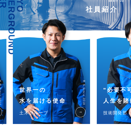
UNDERGROUND
Staff
03
社員紹介
R.S Since 2018
世界一の
"必要不可
水を届ける使命
人生を賭け
east
土木グループ
技術開発部