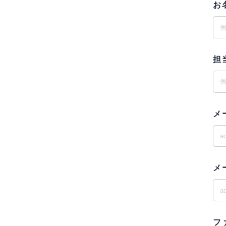
お
担
メ
メ
フ