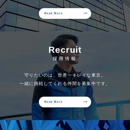
trending_flat
Read More
Recruit
採用情報
守りたいのは、世界一キレイな東京。
一緒に挑戦してくれる仲間を募集中です。
trending_flat
Read More