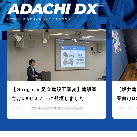
足立建設工業の取り組みをお伝えするブログ
【Google × 足立建設工業㈱】建設業
【坂井建
向けDXセミナーに登壇しました
業向けD
2024.7.11
デジタルトランスフォーメーション
2024.3.15