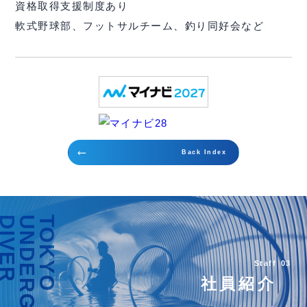
資格取得支援制度あり
軟式野球部、フットサルチーム、釣り同好会など
trending_flat
Back Index
DIVER
UNDERGROUND
TOKYO
Staff
03
社員紹介