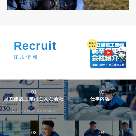
Recruit
採用情報
01
02
足立建設工業はこんな会社
仕事内容
arrow_downward
arrow_downward
Jobs
What’s Adachi Corporation
03
04