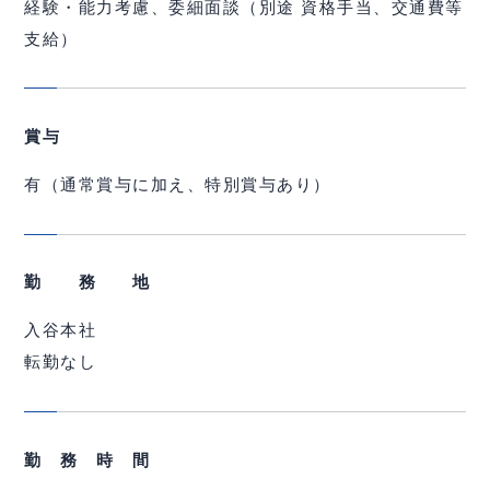
経験・能力考慮、委細面談（別途 資格手当、交通費等
支給）
賞与
有（通常賞与に加え、特別賞与あり）
勤 務 地
入谷本社
転勤なし
勤 務 時 間