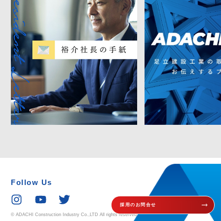
Follow Us
trending_flat
採用のお問合せ
© ADACHI Construction Industry Co.,LTD All rights reserved.