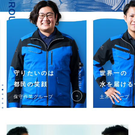
H.R Since 2014
守りたいのは
世界一の
都民の笑顔
水を届ける
east
保守作業グループ
土木グループ