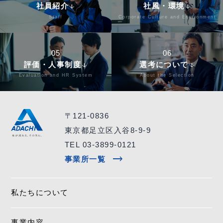
社員紹介
社風・環境
arrow_downward
arrow_downward
Staff
Corporate Culture and Environment
05
06
評価・人事制度
選考について
arrow_downward
arrow_downward
Evaluation and HR System
About the Selection
〒121-0836
東京都足立区入谷8-9-9
TEL 03-3899-0121
trending_flat
事業所一覧
私たちについて
事業内容