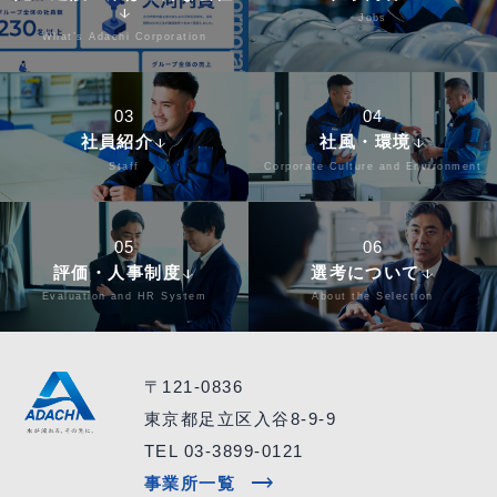
arrow_downward
Jobs
What’s Adachi Corporation
03
04
社員紹介
社風・環境
arrow_downward
arrow_downward
Staff
Corporate Culture and Environment
05
06
評価・人事制度
選考について
arrow_downward
arrow_downward
Evaluation and HR System
About the Selection
〒121-0836
東京都足立区入谷8-9-9
TEL 03-3899-0121
trending_flat
事業所一覧