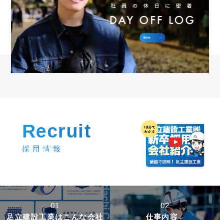
Recruit
採用情報
01
02
足立建設工業はこんな会社
仕事内容
arrow_downward