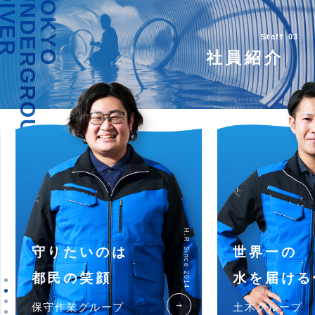
DIVER
UNDERGROUND
TOKYO
Staff
03
社員紹介
H.R Since 2014
守りたいのは
世界一の
都民の笑顔
水を届ける
east
保守作業グループ
土木グループ