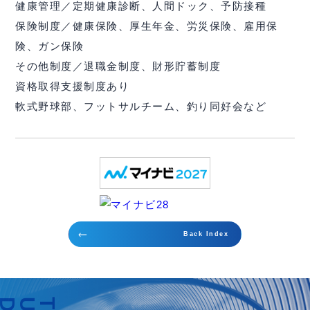
健康管理／定期健康診断、人間ドック、予防接種
保険制度／健康保険、厚生年金、労災保険、雇用保
険、ガン保険
その他制度／退職金制度、財形貯蓄制度
資格取得支援制度あり
軟式野球部、フットサルチーム、釣り同好会など
trending_flat
Back Index