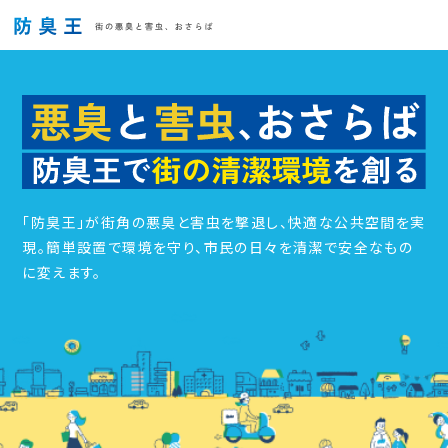
「防臭王」が街角の悪臭と害虫を撃退し、快適な公共空間を実
現。簡単設置で環境を守り、市民の日々を清潔で安全なもの
に変えます。