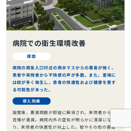
病院での衛生環境改善
課題
病院の救急入口付近の雨水マスからの悪臭が強く、
患者や来院者から不快感の声が多数。また、夏場に
は蚊が多く発生し、患者の快適性および健康を害す
る可能性があった。
導入効果
設置後、悪臭問題が即座に解消され、来院者からの
苦情が激減。病院内外の空気が明らかに清潔にな
り、来院者の快適性が向上した。蚊やその他の害虫