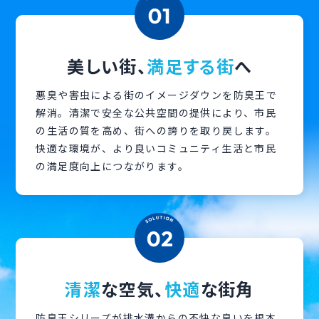
美しい街、
満足する街
へ
悪臭や害虫による街のイメージダウンを防臭王で
解消。清潔で安全な公共空間の提供により、市民
の生活の質を高め、街への誇りを取り戻します。
快適な環境が、より良いコミュニティ生活と市民
の満足度向上につながります。
清潔
な空気、
快適
な街角
防臭王シリーズが排水溝からの不快な臭いを根本